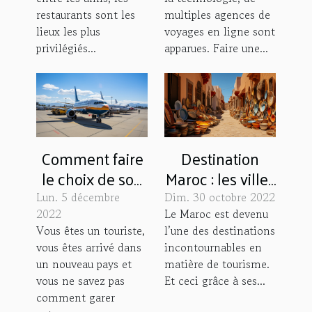
cuisines fraîche
restaurants sont les
multiples agences de
et délicieuse ?
lieux les plus
voyages en ligne sont
privilégiés...
apparues. Faire une...
Comment faire
Destination
le choix de son
Maroc : les villes
parking à
touristiques à
Lun. 5 décembre
Dim. 30 octobre 2022
l’aéroport ?
découvrir
2022
Le Maroc est devenu
Vous êtes un touriste,
l’une des destinations
vous êtes arrivé dans
incontournables en
un nouveau pays et
matière de tourisme.
vous ne savez pas
Et ceci grâce à ses...
comment garer