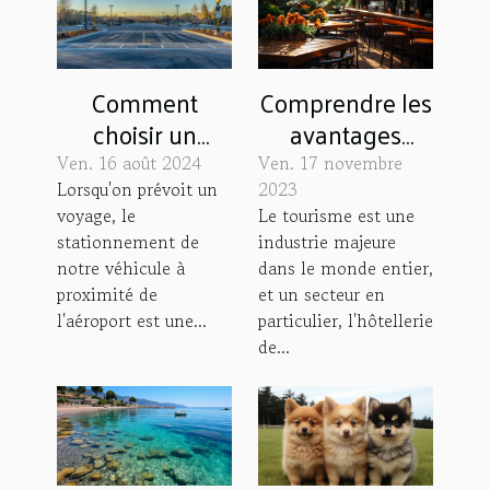
Comprendre les
Comment
avantages
choisir un
économiques
parking
Ven. 17 novembre
Ven. 16 août 2024
de l'hôtellerie
sécurisé près
2023
Lorsqu'on prévoit un
Le tourisme est une
voyage, le
de plein air
d'un aéroport
industrie majeure
stationnement de
dans le monde entier,
notre véhicule à
et un secteur en
proximité de
particulier, l'hôtellerie
l'aéroport est une...
de...