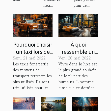
lieu...
plan de...
Pourquoi choisir
À quoi
un taxi lors de
ressemble un
ses voyages
hôtel 3 étoiles à
Sam. 21 mai 2022
Ven. 20 mai 2022
touristiques ?
Paris ?
Les taxis font partie
Vivre dans le luxe est
des moyens de
le plus grand souhait
transport terrestre les
de la plupart des
plus utilisés. Ils sont
humains. L’homme
très utilisés pour les...
aime que ce dernier...