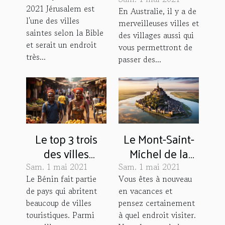
merveilleuses
2021 Jérusalem est
villes
En Australie, il y a de
l'une des villes
merveilleuses villes et
saintes selon la Bible
des villages aussi qui
et serait un endroit
vous permettront de
très...
passer des...
Le top 3 trois
Le Mont-Saint-
des villes
Michel de la
touristiques au
France
Sam. 1 mai 2021
Sam. 1 mai 2021
Bénin
Le Bénin fait partie
Vous êtes à nouveau
de pays qui abritent
en vacances et
beaucoup de villes
pensez certainement
touristiques. Parmi
à quel endroit visiter.