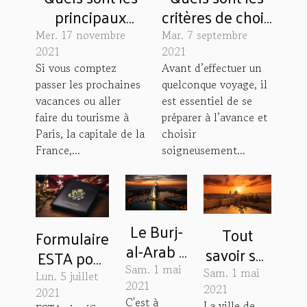
principaux
critères de choix
critères pour
d’une
Mer. 17 novembre
Mar. 7 septembre
choisir un hôtel
destination de
2021
2021
Si vous comptez
Avant d’effectuer un
à Paris ?
vacances ?
passer les prochaines
quelconque voyage, il
vacances ou aller
est essentiel de se
faire du tourisme à
préparer à l’avance et
Paris, la capitale de la
choisir
France,...
soigneusement...
Le Burj-
Tout
Formulaire
al-Arab à
savoir sur
ESTA pour
Dubaï
le
Sam. 1 mai
un voyage
Sam. 1 mai
Lun. 5 juillet
est
2021
tourisme
2021
sans visa
2021
C'est à
La ville de