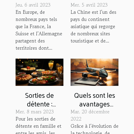
découvrir
pour la Chine ?
Jeu. 6 avril 2023
Mer. 5 avril 2023
l’Alsace en
En Europe, de
La Chine est l’un des
nombreux pays tels
pays du continent
Montgolfière ?
que la France, la
asiatique qui regorge
Suisse et l’Allemagne
de nombreux sites
partagent des
touristique et de...
territoires dont...
Sorties de
Quels sont les
détente :
avantages
comment
d’une agence
Mer. 8 mars 2023
Mar. 20 décembre
choisir un
de voyage en
Pour les sorties de
2022
détente en famille et
Grâce à l’évolution de
restaurant aux
ligne ?
entre les amis, les
la technologie, de