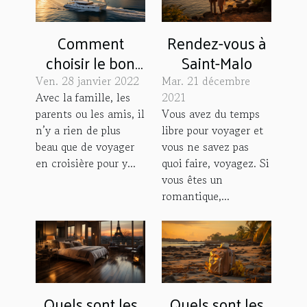
Comment
Rendez-vous à
choisir le bon
Saint-Malo
bateau pour
Ven. 28 janvier 2022
Mar. 21 décembre
une navigation
Avec la famille, les
2021
parents ou les amis, il
Vous avez du temps
?
n’y a rien de plus
libre pour voyager et
beau que de voyager
vous ne savez pas
en croisière pour y...
quoi faire, voyagez. Si
vous êtes un
romantique,...
Quels sont les
Quels sont les