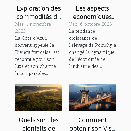
Exploration des
Les aspects
commodités de
économiques
luxe des
de l'élevage de
Mer. 1 novembre
Ven. 6 octobre 2023
villages de
Pomsky
2023
La tendance
La Côte d'Azur,
croissante de
vacances en
souvent appelée la
l'élevage de Pomsky a
Côte d'Azur
Riviera française, est
changé la dynamique
reconnue pour son
de l'économie de
luxe et son charme
l'industrie des...
incomparables...
Quels sont les
Comment
bienfaits de
obtenir son Visa