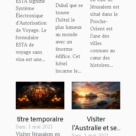
l'hôtel le
à
ESTA signifie
aux États-
Dubaï que se
Jérusalem est
plus
Système
Jérusalem
Unis
trouve
situé dans le
Électronique
luxueux
l'hôtel le
Proche-
d'Autorisation
au
plus luxueux
Orient est
de Voyage. Le
au monde
monde
l'une des
formulaire
avec un
villes
ESTA de
énorme
connues au
voyage sans
édifice. Cet
cœur des
visa est une...
hôtel
histoires...
incarne le...
titre temporaire
Visiter
l'Australie et ses
Sam. 1 mai 2021
Visiter Jérusalem en
Sam. 1 mai 2021