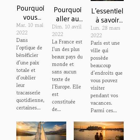
Pourquoi
Pourquoi
L’essentiel
vous
aller au
à savoir
rendre à
parc
Mar. 10 mai
sur
Dim. 10 avril
Lun. 28 mars
La
2022
Michel
2022
l’aquarium
2022
Dans
Laponie
La France est
Paris est une
Chartrand
de Paris
l’optique de
l’un des plus
?
ville qui
?
bénéficier
beaux pays du
possède
d’une paix
monde et
beaucoup
totale et
sans aucun
d’endroits que
d’oublier
texte de
vous pouvez
leur
l’Europe. Elle
visiter
tracasserie
est
pendant vos
quotidienne,
constituée
vacances.
certaines...
de...
Parmi ces...