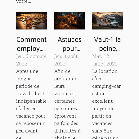
votre...
Comment
Astuces
Vaut-il la
employer
pour
peine
les
choisir un
d’opter
Jeu. 6 octobre
Jeu. 4 août
Mar. 12
chèques-
camping
pour une
2022
2022
juillet 2022
Après une
Afin de
La location
vacances
3 étoiles
location
longue
profiter de
d'un
pour
de
période de
leurs
camping-car
voyager ?
camping-
travail, il est
vacances,
est un
car ?
indispensable
certaines
excellent
d'aller en
personnes
moyen de
vacance pour
éprouvent
partir en
se reposer un
parfois des
vacances
peu avant
difficultés à
sans être
de...
choisir le
gêné par un