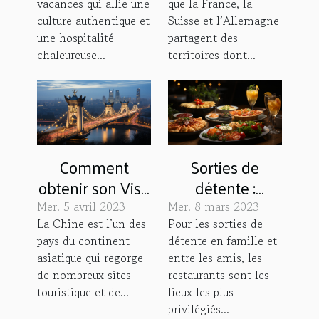
vacances qui allie une
que la France, la
culture authentique et
Suisse et l’Allemagne
une hospitalité
partagent des
chaleureuse...
territoires dont...
Comment
Sorties de
obtenir son Visa
détente :
pour la Chine ?
comment
Mer. 5 avril 2023
Mer. 8 mars 2023
choisir un
La Chine est l’un des
Pour les sorties de
pays du continent
détente en famille et
restaurant aux
asiatique qui regorge
entre les amis, les
cuisines fraîche
de nombreux sites
restaurants sont les
et délicieuse ?
touristique et de...
lieux les plus
privilégiés...