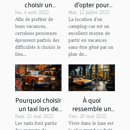
choisir un
d’opter pour
camping 3
une location de
Jeu. 4 août 2022
Mar. 12 juillet 2022
étoiles
camping-car ?
Afin de profiter de
La location d'un
leurs vacances,
camping-car est un
certaines personnes
excellent moyen de
éprouvent parfois des
partir en vacances
difficultés à choisir le
sans être gêné par un
lieu...
plan de...
Pourquoi choisir
À quoi
un taxi lors de
ressemble un
ses voyages
hôtel 3 étoiles à
Sam. 21 mai 2022
Ven. 20 mai 2022
touristiques ?
Paris ?
Les taxis font partie
Vivre dans le luxe est
des moyens de
le plus grand souhait