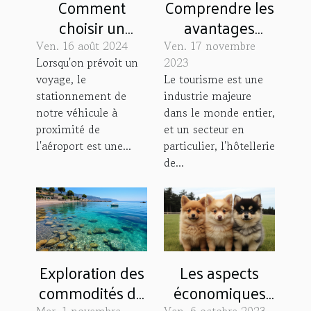
Comprendre les
Comment
avantages
choisir un
économiques
parking
Ven. 17 novembre
Ven. 16 août 2024
de l'hôtellerie
sécurisé près
2023
Lorsqu'on prévoit un
Le tourisme est une
voyage, le
de plein air
d'un aéroport
industrie majeure
stationnement de
dans le monde entier,
notre véhicule à
et un secteur en
proximité de
particulier, l'hôtellerie
l'aéroport est une...
de...
Exploration des
Les aspects
commodités de
économiques
Mer. 1 novembre
Ven. 6 octobre 2023