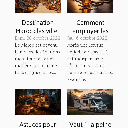
Destination
Comment
Maroc : les villes
employer les
touristiques à
chèques-
Dim. 30 octobre 2022
Jeu. 6 octobre 2022
découvrir
vacances pour
Le Maroc est devenu
Après une longue
l’une des destinations
période de travail, il
voyager ?
incontournables en
est indispensable
matière de tourisme.
d'aller en vacance
Et ceci grâce à ses...
pour se reposer un peu
avant de...
Astuces pour
Vaut-il la peine