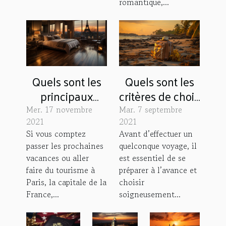
romantique,...
Quels sont les
Quels sont les
principaux
critères de choix
critères pour
d’une
Mer. 17 novembre
Mar. 7 septembre
choisir un hôtel
destination de
2021
2021
Si vous comptez
Avant d’effectuer un
à Paris ?
vacances ?
passer les prochaines
quelconque voyage, il
vacances ou aller
est essentiel de se
faire du tourisme à
préparer à l’avance et
Paris, la capitale de la
choisir
France,...
soigneusement...