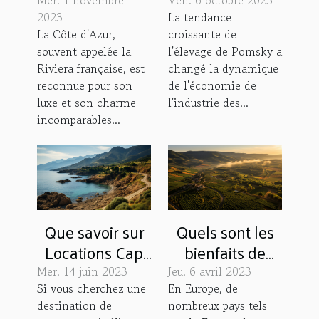
luxe des
de l'élevage de
villages de
Pomsky
2023
La tendance
La Côte d'Azur,
croissante de
vacances en
souvent appelée la
l'élevage de Pomsky a
Côte d'Azur
Riviera française, est
changé la dynamique
reconnue pour son
de l'économie de
luxe et son charme
l'industrie des...
incomparables...
Que savoir sur
Quels sont les
Locations Cap
bienfaits de
Corse ?
découvrir
Mer. 14 juin 2023
Jeu. 6 avril 2023
l’Alsace en
Si vous cherchez une
En Europe, de
destination de
nombreux pays tels
Montgolfière ?