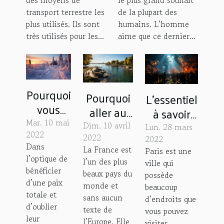
transport terrestre les
de la plupart des
plus utilisés. Ils sont
humains. L’homme
très utilisés pour les...
aime que ce dernier...
Pourquoi
Pourquoi
L’essentiel
vous
aller au
à savoir
rendre à
parc
Mar. 10 mai
sur
Dim. 10 avril
Lun. 28 mars
La
2022
Michel
2022
l’aquarium
2022
Dans
Laponie
La France est
Paris est une
Chartrand
de Paris
l’optique de
l’un des plus
?
ville qui
?
bénéficier
beaux pays du
possède
d’une paix
monde et
beaucoup
totale et
sans aucun
d’endroits que
d’oublier
texte de
vous pouvez
leur
l’Europe. Elle
visiter