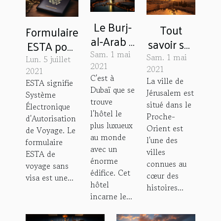
Le Burj-
Tout
Formulaire
al-Arab à
savoir sur
ESTA pour
Dubaï
le
Sam. 1 mai
un voyage
Sam. 1 mai
Lun. 5 juillet
est
2021
tourisme
2021
sans visa
2021
C'est à
l'hôtel le
La ville de
à
ESTA signifie
aux États-
Dubaï que se
Jérusalem est
plus
Système
Jérusalem
Unis
trouve
situé dans le
Électronique
luxueux
l'hôtel le
Proche-
d'Autorisation
au
plus luxueux
Orient est
de Voyage. Le
au monde
monde
l'une des
formulaire
avec un
villes
ESTA de
énorme
connues au
voyage sans
édifice. Cet
cœur des
visa est une...
hôtel
histoires...
incarne le...