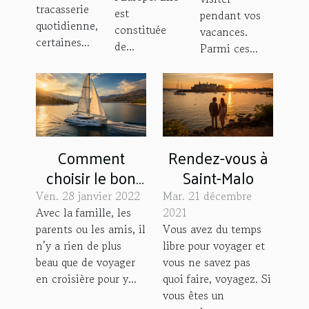
tracasserie
est
pendant vos
quotidienne,
constituée
vacances.
certaines...
de...
Parmi ces...
Comment
Rendez-vous à
choisir le bon
Saint-Malo
bateau pour
Ven. 28 janvier 2022
Mar. 21 décembre
une navigation
Avec la famille, les
2021
parents ou les amis, il
Vous avez du temps
?
n’y a rien de plus
libre pour voyager et
beau que de voyager
vous ne savez pas
en croisière pour y...
quoi faire, voyagez. Si
vous êtes un