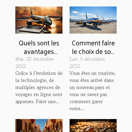
Quels sont les
Comment faire
avantages
le choix de son
d’une agence
parking à
Mar. 20 décembre
Lun. 5 décembre
de voyage en
l’aéroport ?
2022
2022
Grâce à l’évolution de
Vous êtes un touriste,
ligne ?
la technologie, de
vous êtes arrivé dans
multiples agences de
un nouveau pays et
voyages en ligne sont
vous ne savez pas
apparues. Faire une...
comment garer
votre...