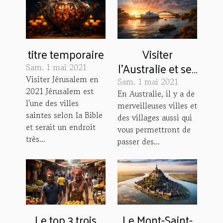
titre temporaire
Visiter
l'Australie et ses
Sam. 1 mai 2021
merveilleuses
Visiter Jérusalem en
Sam. 1 mai 2021
2021 Jérusalem est
villes
En Australie, il y a de
l'une des villes
merveilleuses villes et
saintes selon la Bible
des villages aussi qui
et serait un endroit
vous permettront de
très...
passer des...
Le top 3 trois
Le Mont-Saint-