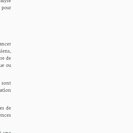
alyse
 pour
ancer
hiens,
re de
nue ou
, sont
tation
ces de
ences
à une