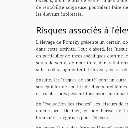
facteurs, dont le prix de vente, la demande
de rentabilité soigneuse, pourraient faire
les éleveurs intéressés.
Risques associés à l'é
L'élevage de Pomsky présente un certain nom
dans cette activité. Tout d'abord, les "risq
en particulier de races spécifiques comme 
soins de santé, de nourriture, d'installati
si les coûts augmentent, l'éleveur peut se ret
Ensuite, les "risques de santé" sont un autr
susceptibles de souffrir de divers problème
et les blessures peuvent tous avoir un impact s
En "évaluation des risques", les "risques de
chiens peut fluctuer, et une baisse de 
financières négatives pour l'éleveur.
En outre, il y a des "risques légaux" assoc