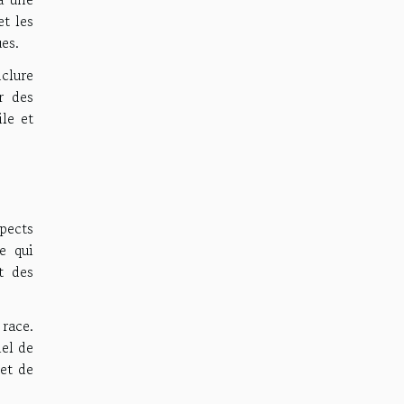
et les
es.
nclure
r des
ile et
spects
e qui
t des
 race.
iel de
et de