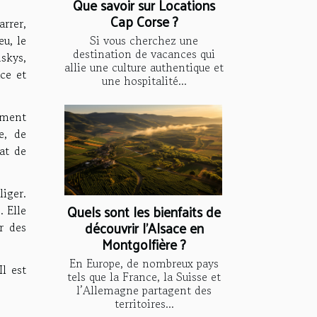
Que savoir sur Locations
Cap Corse ?
rrer,
eu, le
Si vous cherchez une
destination de vacances qui
skys,
allie une culture authentique et
ce et
une hospitalité...
ement
e, de
hat de
liger.
Quels sont les bienfaits de
. Elle
découvrir l’Alsace en
r des
Montgolfière ?
En Europe, de nombreux pays
l est
tels que la France, la Suisse et
l’Allemagne partagent des
territoires...