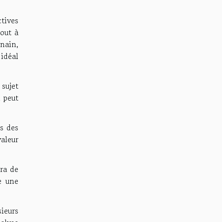
tives
tout à
 nain,
 idéal
sujet
 peut
es des
valeur
tra de
e une
ieurs