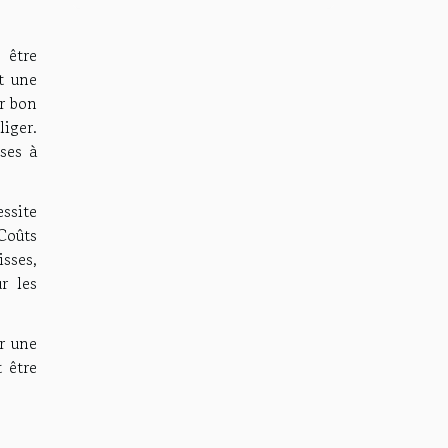
 être
t une
ur bon
iger.
nses à
essite
Coûts
isses,
r les
r une
 être