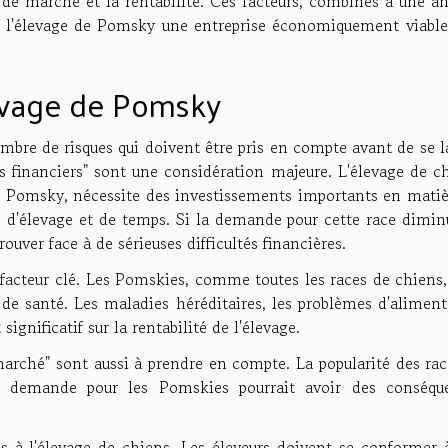
 de marché et la rentabilité. Ces facteurs, combinés à une an
 de l'élevage de Pomsky une entreprise économiquement viable
levage de Pomsky
bre de risques qui doivent être pris en compte avant de se l
ues financiers" sont une considération majeure. L'élevage de c
le Pomsky, nécessite des investissements importants en matiè
ons d'élevage et de temps. Si la demande pour cette race dimi
rouver face à de sérieuses difficultés financières.
e facteur clé. Les Pomskies, comme toutes les races de chiens
s de santé. Les maladies héréditaires, les problèmes d'alimen
ignificatif sur la rentabilité de l'élevage.
 marché" sont aussi à prendre en compte. La popularité des ra
la demande pour les Pomskies pourrait avoir des conséqu
iés à l'élevage de chiens. Les éleveurs doivent se conformer 