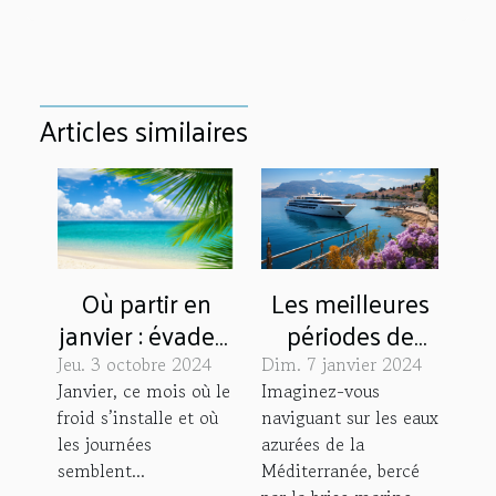
Articles similaires
Les meilleures
Où partir en
périodes de
janvier : évadez-
l'année pour
vous au soleil
Dim. 7 janvier 2024
Jeu. 3 octobre 2024
partir en
en plein hiver
Imaginez-vous
Janvier, ce mois où le
naviguant sur les eaux
froid s’installe et où
croisière en
azurées de la
les journées
Méditerranée
Méditerranée, bercé
semblent...