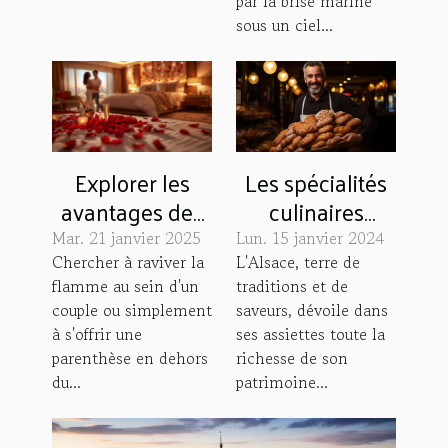
par la brise marine
sous un ciel...
Les spécialités
Explorer les
culinaires
avantages des
alsaciennes à
séjours en Love
Lun. 15 janvier 2024
Mar. 21 janvier 2025
goûter
Room pour
L'Alsace, terre de
Chercher à raviver la
traditions et de
flamme au sein d'un
absolument à
renforcer la
saveurs, dévoile dans
couple ou simplement
Strasbourg
relation
ses assiettes toute la
à s'offrir une
richesse de son
parenthèse en dehors
patrimoine...
du...