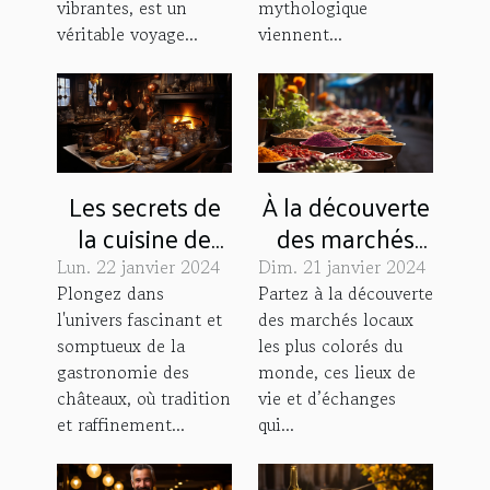
en chiffres
vibrantes, est un
mythologique
véritable voyage...
viennent...
Les secrets de
À la découverte
la cuisine de
des marchés
château : des
locaux les plus
Lun. 22 janvier 2024
Dim. 21 janvier 2024
recettes
colorés du
Plongez dans
Partez à la découverte
l'univers fascinant et
des marchés locaux
ancestrales à
monde
somptueux de la
les plus colorés du
votre table
gastronomie des
monde, ces lieux de
châteaux, où tradition
vie et d’échanges
et raffinement...
qui...