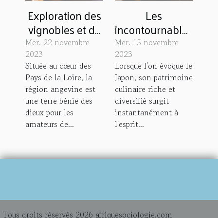
Exploration des
Les
vignobles et de
incontournables
la gastronomie
de la cuisine
Mer. 22 novembre
Mer. 15 novembre
angevine : un
japonaise à
2023
2023
Située au cœur des
Lorsque l'on évoque le
voyage pour les
essayer lors de
Pays de la Loire, la
Japon, son patrimoine
sens
votre voyage
région angevine est
culinaire riche et
une terre bénie des
diversifié surgit
dieux pour les
instantanément à
amateurs de...
l'esprit...
Tous droits réservés 2026 afriquesociologie.com