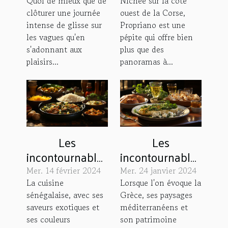
savourer après
Propriano : Un
Quoi de mieux que de
Nichée sur la côte
clôturer une journée
ouest de la Corse,
une journée de
voyage pour les
intense de glisse sur
Propriano est une
surf
papilles
les vagues qu'en
pépite qui offre bien
s'adonnant aux
plus que des
plaisirs...
panoramas à...
Les
Les
incontournables
incontournables
de la cuisine
de la cuisine
Mer. 14 février 2024
Mer. 24 janvier 2024
sénégalaise à
grecque : un
La cuisine
Lorsque l'on évoque la
sénégalaise, avec ses
Grèce, ses paysages
découvrir à Saly
voyage
saveurs exotiques et
méditerranéens et
gastronomique
ses couleurs
son patrimoine