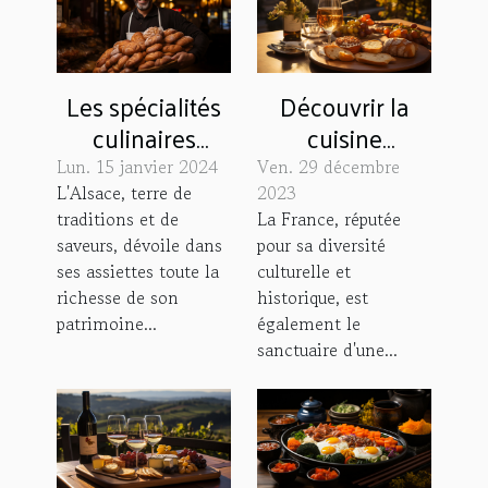
Les spécialités
Découvrir la
culinaires
cuisine
alsaciennes à
régionale
Lun. 15 janvier 2024
Ven. 29 décembre
goûter
française lors
L'Alsace, terre de
2023
traditions et de
La France, réputée
absolument à
d'un circuit en
saveurs, dévoile dans
pour sa diversité
Strasbourg
autocar
ses assiettes toute la
culturelle et
richesse de son
historique, est
patrimoine...
également le
sanctuaire d'une...