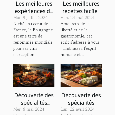
Les meilleures
Les meilleures
expériences de
recettes faciles
dégustations de
à préparer en
Mar. 9 juillet 2024
Ven. 24 mai 2024
vin en
van pour les
Nichée au cœur de la
Amoureux de la
France, la Bourgogne
liberté et de la
Bourgogne
aventuriers
est une terre de
gastronomie, cet
culinaires
renommée mondiale
écrit s'adresse à vous
pour ses vins
! Embrassez l'esprit
d'exception....
nomade et...
Découverte des
Découverte des
spécialités
spécialités
culinaires à
culinaires de
Mer. 8 mai 2024
Lun. 22 avril 2024