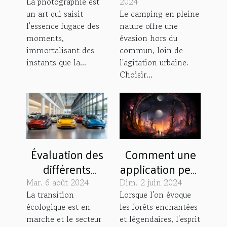
votre
équipement de
La photographie est
2024
un art qui saisit
Le camping en pleine
expérience de
camping en
l'essence fugace des
nature offre une
trek au Pérou
milieu naturel
moments,
évasion hors du
immortalisant des
commun, loin de
instants que la...
l'agitation urbaine.
Choisir...
Évaluation des
Comment une
différents
application peut
modèles de
transformer
Mar. 6 août 2024
Dim. 2 juin 2024
voitures
votre
La transition
Lorsque l'on évoque
écologique est en
les forêts enchantées
électriques
expérience de
marche et le secteur
et légendaires, l'esprit