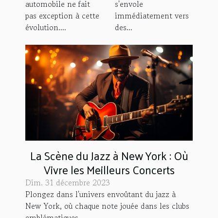
disponibles à la
découverte des
automobile ne fait
s'envole
location
forêts
pas exception à cette
immédiatement vers
enchantées et
évolution....
des...
légendaires
La Scène du Jazz à New York : Où
Vivre les Meilleurs Concerts
Dim. 31 décembre 2023
Plongez dans l'univers envoûtant du jazz à
New York, où chaque note jouée dans les clubs
emblématiques...